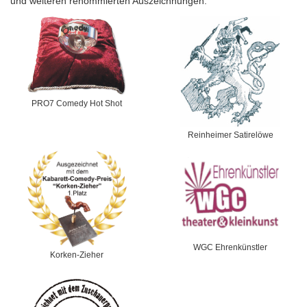
und weiteren renommierten Auszeichnungen.
PRO7 Comedy Hot Shot
Reinheimer Satirelöwe
WGC Ehrenkünstler
Korken-Zieher